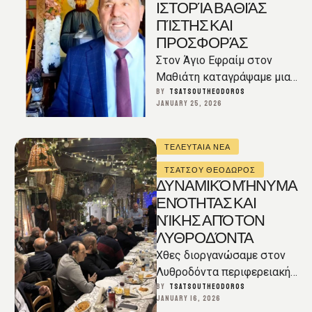
ΙΣΤΟΡΊΑ ΒΑΘΙΆΣ
ΠΊΣΤΗΣ ΚΑΙ
ΠΡΟΣΦΟΡΆΣ
Στον Άγιο Εφραίμ στον
Μαθιάτη καταγράψαμε μια
ιστορία βαθιάς πίστης και
BY  
TSATSOUTHEODOROS
JANUARY 25, 2026
προσφοράς: τη διαδρομή
πίσω από τη δημιουργία …
ΤΕΛΕΥΤΑΙΑ ΝΕΑ
ΤΣΑΤΣΟΥ ΘΕΟΔΩΡΟΣ
ΔΥΝΑΜΙΚΌ ΜΉΝΥΜΑ
ΕΝΌΤΗΤΑΣ ΚΑΙ
ΝΊΚΗΣ ΑΠΌ ΤΟΝ
ΛΥΘΡΟΔΌΝΤΑ
Χθες διοργανώσαμε στον
Λυθροδόντα περιφερειακή
συγκέντρωση φίλων και
BY  
TSATSOUTHEODOROS
JANUARY 16, 2026
υποστηρικτών, σε μια