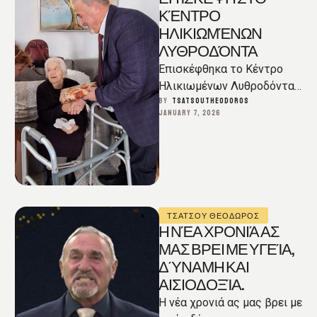
ΚΈΝΤΡΟ
ΗΛΙΚΙΩΜΈΝΩΝ
ΛΥΘΡΟΔΌΝΤΑ
Επισκέφθηκα το Κέντρο
Ηλικιωμένων Λυθροδόντα,
μαζί με την Πρόεδρο του
BY  
TSATSOUTHEODOROS
JANUARY 7, 2026
Κοινοτικού Συμβουλίου
Λυθροδόντα, Ολβία
Χριστοφόρου, με την
ευκαιρία …
ΤΣΑΤΣΟΥ ΘΕΟΔΩΡΟΣ
Η ΝΈΑ ΧΡΟΝΙΆ ΑΣ
ΜΑΣ ΒΡΕΙ ΜΕ ΥΓΕΊΑ,
ΔΎΝΑΜΗ ΚΑΙ
ΑΙΣΙΟΔΟΞΊΑ.
Η νέα χρονιά ας μας βρει με