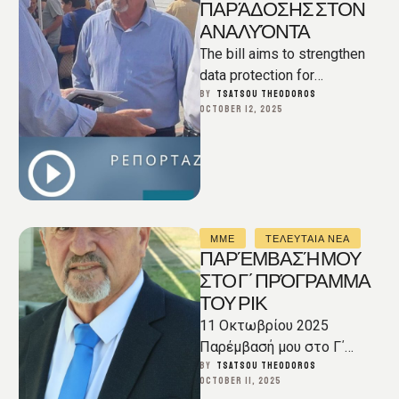
ΠΑΡΆΔΟΣΗΣ ΣΤΟΝ
ΑΝΑΛΥΌΝΤΑ
The bill aims to strengthen
data protection for
consumers, but reactions
BY  
TSATSOU THEODOROS
OCTOBER 12, 2025
vary based on regional
priorities, business
interests, …
ΜΜΕ
ΤΕΛΕΥΤΑΙΑ ΝΕΑ
ΠΑΡΈΜΒΑΣΉ ΜΟΥ
ΣΤΟ Γ΄ ΠΡΌΓΡΑΜΜΑ
ΤΟΥ ΡΙΚ
11 Οκτωβρίου 2025
Παρέμβασή μου στο Γ΄
Πρόγραμμα του ΡΙΚ 11
BY  
TSATSOU THEODOROS
OCTOBER 11, 2025
Οκτωβρίου 2025